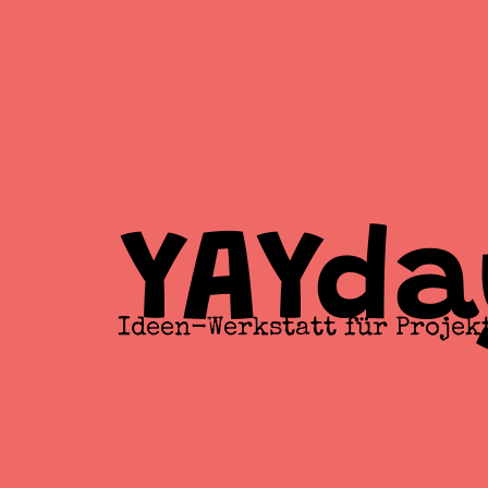
YAYda
Ideen-Werkstatt für Projek