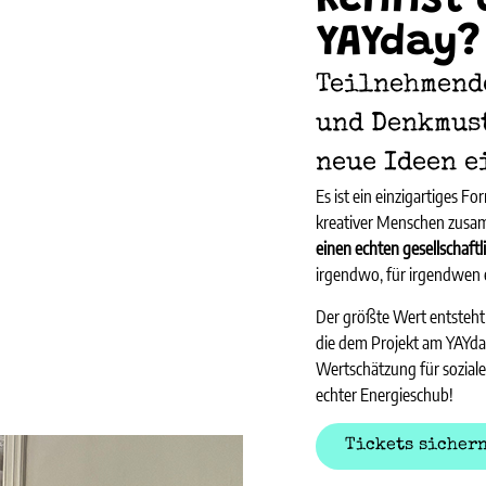
Kennst 
YAYday?
Teilnehmend
und Denkmust
neue Ideen e
Es ist ein einzigartiges F
kreativer Menschen zusa
einen echten gesellschaft
irgendwo, für irgendwen 
Der größte Wert entsteht 
die dem Projekt am YAYday 
Wertschätzung für sozial
echter Energieschub!
Tickets sicher